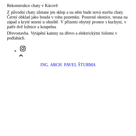
Rekonstrukce chaty v Kácově.
Z původní chaty zůstane jen sklep a na něm bude nová stavba chaty.
Černý obklad jako bouda v rohu pozemku. Posuvné okenice, terasa na
západ a kryté sezení u ohniště. V přízemí obytný prostor s kuchyní, v
patře dvě ložnice a koupelna.
Dřevostavba. Vytápění kamny na dřevo a elektrickými foliemi v
podlahách.
Instagram
ING. ARCH. PAVEL ŠTURMA