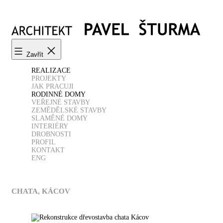
Přejít
k
obsahu
Zavřít
REALIZACE
PROJEKTY
JAK PRACUJI
RODINNÉ DOMY
VEŘEJNÉ STAVBY
ZEMĚDĚLSKÉ STAVBY
SLAMĚNÉ DOMY
INTERIÉRY
DROBNOSTI
PROFIL
KONTAKT
ENG
CHATA, KÁCOV