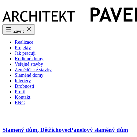
Přejít
k
obsahu
Zavřít
Realizace
Projekty
Jak pracuji
Rodinné domy
Veřejné stavby
Zemědělské stavby
Slaměné domy
Interiéry
Drobnosti
Profil
Kontakt
ENG
Slamený dům, Dětřichovec
Panelový slaměný dům