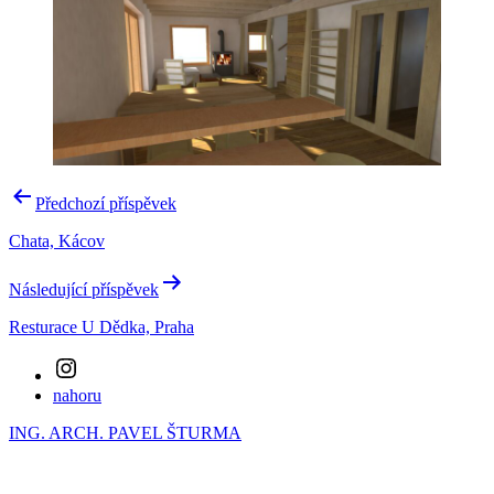
Navigace
Předchozí příspěvek
pro
Chata, Kácov
příspěvek
Následující příspěvek
Resturace U Dědka, Praha
Instagram
nahoru
ING. ARCH. PAVEL ŠTURMA