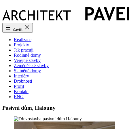
Přejít
k
obsahu
Zavřít
Realizace
Projekty
Jak pracuji
Rodinné domy
Veřejné stavby
Zemědělské stavby
Slaměné domy
Interiéry
Drobnosti
Profil
Kontakt
ENG
Pasivní dům, Halouny