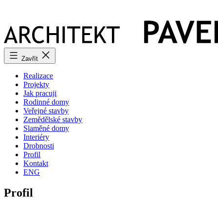
Přejít
k
obsahu
Zavřít
Realizace
Projekty
Jak pracuji
Rodinné domy
Veřejné stavby
Zemědělské stavby
Slaměné domy
Interiéry
Drobnosti
Profil
Kontakt
ENG
Profil