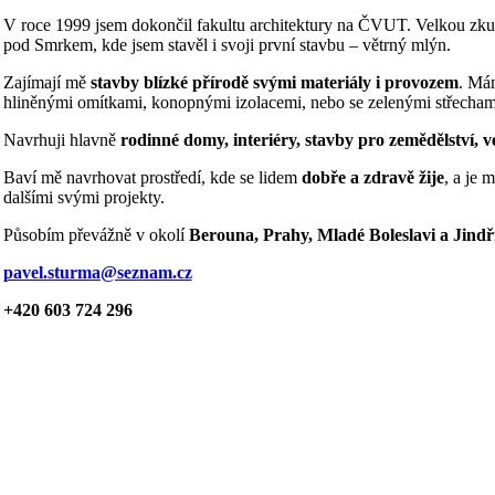
V roce 1999 jsem dokončil fakultu architektury na ČVUT. Velkou zkuše
pod Smrkem, kde jsem stavěl i svoji první stavbu – větrný mlýn.
Zajímají mě
stavby blízké přírodě svými materiály i provozem
. Mám
hliněnými omítkami, konopnými izolacemi, nebo se zelenými střecham
Navrhuji hlavně
rodinné domy, interiéry, stavby pro zemědělství, v
Baví mě navrhovat prostředí, kde se lidem
dobře a zdravě žije
, a je 
dalšími svými projekty.
Působím převážně v okolí
Berouna, Prahy, Mladé Boleslavi a Jind
pavel.sturma@seznam.cz
+420 603 724 296