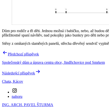
Dům pro rodiče a tři děti. Jednou možná i babičku, nebo, až budou dět
příležitostné spaní návštěv, nad pokojíky jako bunkry pro děti nebo 
Stěny z omítaných slaměných panelů, střecha dřevěný sendvič vyplně
Navigace
Předchozí příspěvek
pro
Společenský dům a úprava centra obce, Jindřichovice pod Smrkem
příspěvek
Následující příspěvek
Chata, Kácov
Instagram
nahoru
ING. ARCH. PAVEL ŠTURMA