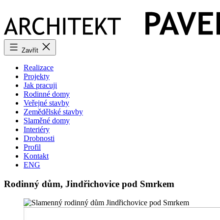
Přejít
k
obsahu
Zavřít
Realizace
Projekty
Jak pracuji
Rodinné domy
Veřejné stavby
Zemědělské stavby
Slaměné domy
Interiéry
Drobnosti
Profil
Kontakt
ENG
Rodinný dům, Jindřichovice pod Smrkem