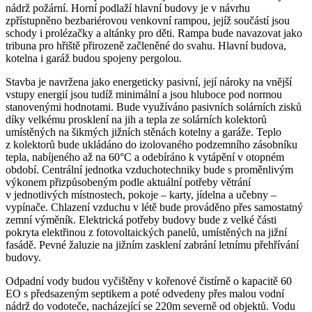
nádrž požární. Horní podlaží hlavní budovy je v návrhu
zpřístupněno bezbariérovou venkovní rampou, jejíž součástí jsou
schody i prolézačky a altánky pro děti. Rampa bude navazovat jako
tribuna pro hřiště přirozeně začleněné do svahu. Hlavní budova,
kotelna i garáž budou spojeny pergolou.
Stavba je navržena jako energeticky pasivní, její nároky na vnější
vstupy energií jsou tudíž minimální a jsou hluboce pod normou
stanovenými hodnotami. Bude využíváno pasivních solárních zisků
díky velkému prosklení na jih a tepla ze solárních kolektorů
umístěných na šikmých jižních stěnách kotelny a garáže. Teplo
z kolektorů bude ukládáno do izolovaného podzemního zásobníku
tepla, nabíjeného až na 60°C a odebíráno k vytápění v otopném
období. Centrální jednotka vzduchotechniky bude s proměnlivým
výkonem přizpůsobeným podle aktuální potřeby větrání
v jednotlivých místnostech, pokoje – karty, jídelna a učebny –
vypínače. Chlazení vzduchu v létě bude prováděno přes samostatný
zemní výměník. Elektrická potřeby budovy bude z velké části
pokryta elektřinou z fotovoltaických panelů, umístěných na jižní
fasádě. Pevné žaluzie na jižním zasklení zabrání letnímu přehřívání
budovy.
Odpadní vody budou vyčištěny v kořenové čistírně o kapacitě 60
EO s předsazeným septikem a poté odvedeny přes malou vodní
nádrž do vodoteče, nacházející se 220m severně od objektů. Vodu