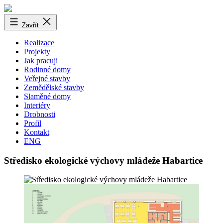
Přejít
k
obsahu
Zavřít
Realizace
Projekty
Jak pracuji
Rodinné domy
Veřejné stavby
Zemědělské stavby
Slaměné domy
Interiéry
Drobnosti
Profil
Kontakt
ENG
Středisko ekologické výchovy mládeže Habartice