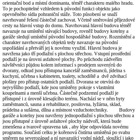
orientační bod a místní dominanta, téměř charakteru malého hradu.
To je pochopitelné vzhledem k původní funkci objektu jako
opevněného sídla pohraniční stáže. Toto působení se snaží
navrhované řešení částečně zachovat. Včetně směrování příjezdové
cesty na hlavní vstup do domu. Navrhovaná hlavní budova téměř
navazuje na umístění stávající budovy, rovněž budovy kotelny a
garáže sledují umístění původní hospodářské budovy. Rozmístění a
charakter navrhovaných objektů tedy navazuje na původní
uspořádání a přetváří jej k novému využití. Hlavní budova je
navržena jako tří podlažní s plochou střechou. Vstupní prostřední
podlaží je na úrovni asfaltové plochy. Po průchodu zádveřím
návštěvníci půjdou kolem informací s prodejem suvenýrů do
dvorany, odkud jsou přístupna kancelář zaměstnanců, jídelna s
kuchyní, učebna s kabinetem, toalety, schodiště a dvě zdvihací
plošiny pro přístup ostatních podlaží. Dvorana se otevírá do
nejvyššího podlaží, kde jsou umístěny pokoje s vlastními
koupelnami a menší učebna. Částečně podzemní podlaží je
přístupné i z úrovně klesajícího terénu. Nachází se v něm byty
zaměstnanců, sauna a rehabilitace, posilovna, lyžárna, sklad,
prádelna a sušárna, dílna a místnost vzduchotechniky. Budovy
garáže a kotelny jsou navrženy jednopodlažní s plochou střechou a
jsou přístupné z úrovně asfaltové plochy nádvoří, která bude
zmenšena a tvarově upravena tak , aby lépe odpovídala novému
programu. Součástí celku je kořenová čistírna umístěná po svahu
směrem na severozápad a ní navazující vodní nádrž, sloužící i jako