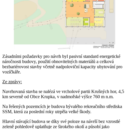
Zásadními požadavky pro návrh byl pasivní standard energetické
náročnosti budovy, použití obnovitelných materiálů a celková
bezbariérovost stavby včetně nadpoloviční kapacity ubytování pro
vozíčkáře.
Ze zprávy:
Navrhovaná stavba se nalézá ve vrcholové partii Krušných hor, 4,5
km severně od Obce Krupka, v nadmořské výšce 760 m n.m.
Na řešených pozemcích je budova bývalého rekreačního střediska
SSM, která za poslední roky utrpěla velké škody.
Hlavní stávající budova se díky své poloze na návrší bez vzrostlé
zeleně pohledově uplatňuje ze širokého okolí a působí jako